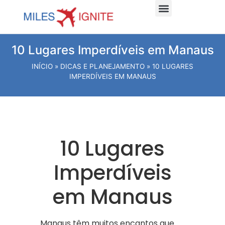
Dicas e planejamento
Viagens Internacionais
Viagens Nacionais
Hospede-se Aqui
10 Lugares Imperdíveis em Manaus
INÍCIO
»
DICAS E PLANEJAMENTO
»
10 LUGARES
IMPERDÍVEIS EM MANAUS
10 Lugares
Imperdíveis
em Manaus
Manaus têm muitos encantos que