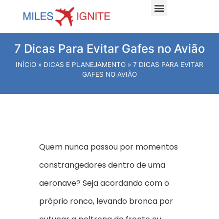
Dicas e planejamento
Viagens Internacionais
Viagens Nacionais
Hospede-se Aqui
7 Dicas Para Evitar Gafes no Avião
INÍCIO
»
DICAS E PLANEJAMENTO
»
7 DICAS PARA EVITAR
GAFES NO AVIÃO
Quem nunca passou por momentos
constrangedores dentro de uma
aeronave? Seja acordando com o
próprio ronco, levando bronca por