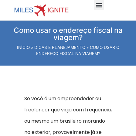
Dicas e planejamento
Viagens Internacionais
Viagens Nacionais
Hospede-se Aqui
Como usar o endereço fiscal na
viagem?
INÍCIO
»
DICAS E PLANEJAMENTO
»
COMO USAR O
ENDEREÇO FISCAL NA VIAGEM?
Se você é um empreendedor ou
freelancer que viaja com frequência,
ou mesmo um brasileiro morando
no exterior, provavelmente já se