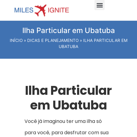
Dicas e planejamento
Viagens Internacionais
Viagens Nacionais
Hospede-se Aqui
Ilha Particular em Ubatuba
INÍCIO
»
DICAS E PLANEJAMENTO
»
ILHA PARTICULAR EM
UBATUBA
Ilha Particular
em Ubatuba
Você já imaginou ter uma ilha só
para você, para desfrutar com sua