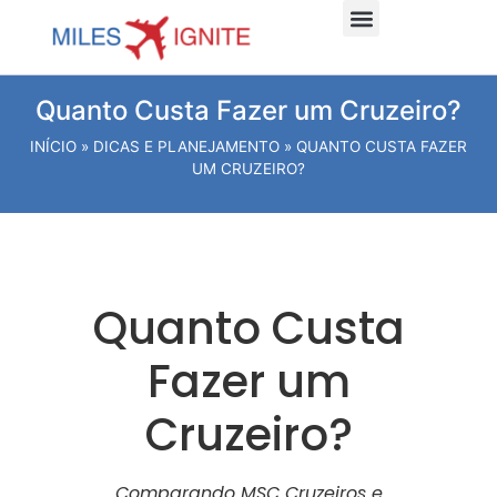
Dicas e planejamento
Viagens Internacionais
Viagens Nacionais
Hospede-se Aqui
Quanto Custa Fazer um Cruzeiro?
INÍCIO
»
DICAS E PLANEJAMENTO
»
QUANTO CUSTA FAZER
UM CRUZEIRO?
Quanto Custa
Fazer um
Cruzeiro?
Comparando MSC Cruzeiros e