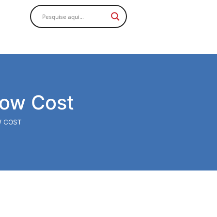
Low Cost
W COST