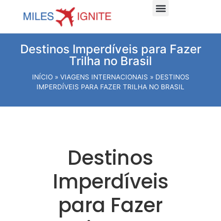
Dicas e planejamento
Viagens Internacionais
Viagens Nacionais
Hospede-se Aqui
Destinos Imperdíveis para Fazer
Trilha no Brasil
INÍCIO
»
VIAGENS INTERNACIONAIS
»
DESTINOS
IMPERDÍVEIS PARA FAZER TRILHA NO BRASIL
Destinos
Imperdíveis
para Fazer