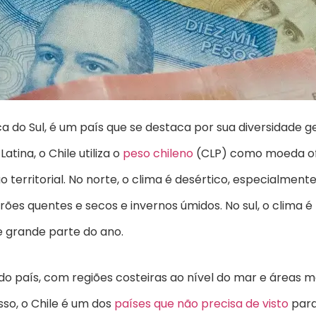
ca do Sul, é um país que se destaca por sua diversidade g
atina, o Chile utiliza o
peso chileno
(CLP) como moeda ofic
 territorial. No norte, o clima é desértico, especialmen
s quentes e secos e invernos úmidos. No sul, o clima é 
 grande parte do ano.
o do país, com regiões costeiras ao nível do mar e áreas
sso, o Chile é um dos
países que não precisa de visto
para