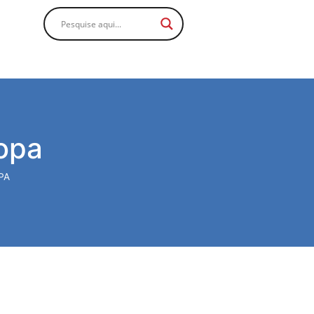
ropa
PA