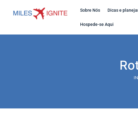
Sobre Nós
Dicas e planej
Hospede-se Aqui
Rot
IN