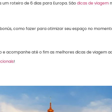
ês um roteiro de 6 dias para Europa. São
dicas de viagem
m
bonûs, como fazer para otimizar seu espaço no momento
co e acompanhe até o fim as melhores dicas de viagem aqu
cionais
!