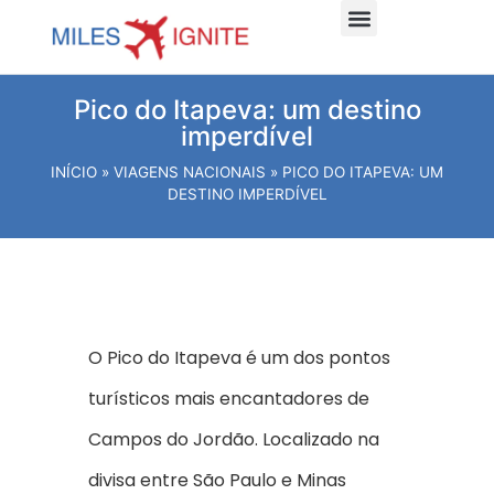
Dicas e planejamento
Viagens Internacionais
Viagens Nacionais
Hospede-se Aqui
Pico do Itapeva: um destino
imperdível
INÍCIO
»
VIAGENS NACIONAIS
»
PICO DO ITAPEVA: UM
DESTINO IMPERDÍVEL
O Pico do Itapeva é um dos pontos
turísticos mais encantadores de
Campos do Jordão. Localizado na
divisa entre São Paulo e Minas